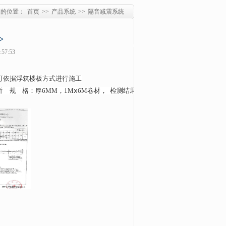
前的位置：
首页
>>
产品系统
>>
隔音减震系统
>
57:53
可依据浮筑楼板方式进行施工
所
规
格：厚
6MM
，
1M
ⅹ
6M
卷材，
 检测结果：铺设在
100MM
厚楼板与
50M